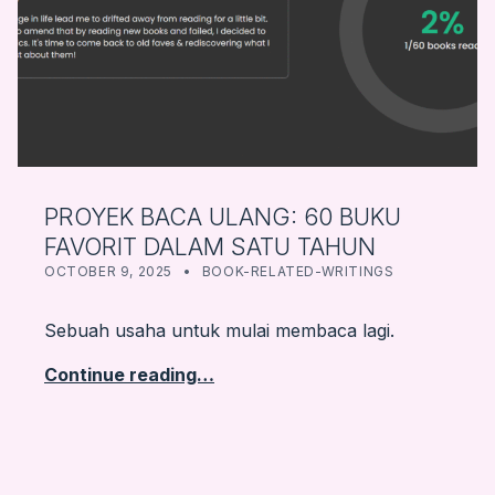
PROYEK BACA ULANG: 60 BUKU
FAVORIT DALAM SATU TAHUN
POSTED ON:
CATEGORIZED IN:
WRITTEN BY:
FARBOOKSVENTURE
OCTOBER 9, 2025
BOOK-RELATED-WRITINGS
Sebuah usaha untuk mulai membaca lagi.
Continue reading…