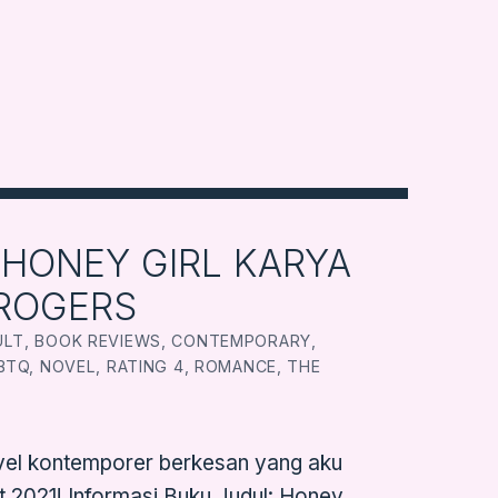
HONEY GIRL KARYA
ROGERS
TTEN BY:
RBOOKSVENTURE
ULT
,
BOOK REVIEWS
,
CONTEMPORARY
,
BTQ
,
NOVEL
,
RATING 4
,
ROMANCE
,
THE
el kontemporer berkesan yang aku
t 2021! Informasi Buku Judul: Honey