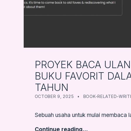
PROYEK BACA ULAN
BUKU FAVORIT DAL
TAHUN
POSTED ON:
CATEGORIZED IN:
WRITTEN BY:
FARBOOKSVENTURE
OCTOBER 9, 2025
BOOK-RELATED-WRIT
Sebuah usaha untuk mulai membaca la
Continue reading…