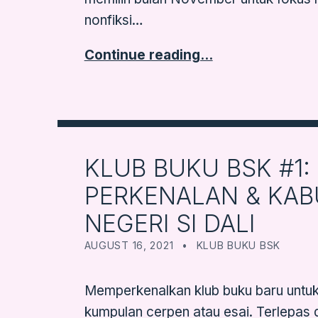
nonfiksi…
Continue reading…
KLUB BUKU BSK #1:
PERKENALAN & KAB
NEGERI SI DALI
POSTED ON:
CATEGORIZED IN:
WRITTEN BY:
FARBOOKSVENTURE
AUGUST 16, 2021
KLUB BUKU BSK
Memperkenalkan klub buku baru unt
kumpulan cerpen atau esai. Terlepas 