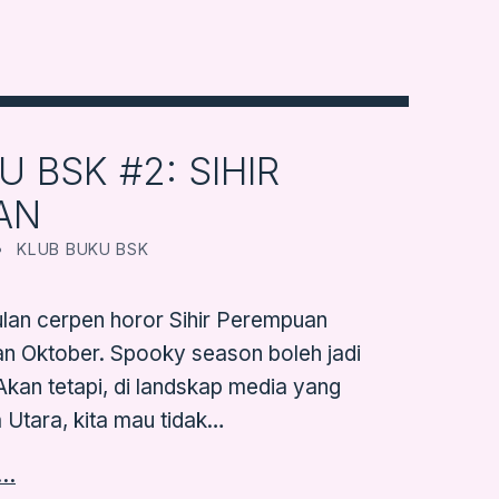
 BSK #2: SIHIR
AN
CATEGORIZED IN:
WRITTEN BY:
FARBOOKSVENTURE
KLUB BUKU BSK
lan cerpen horor Sihir Perempuan
lan Oktober. Spooky season boleh jadi
Akan tetapi, di landskap media yang
 Utara, kita mau tidak…
g…