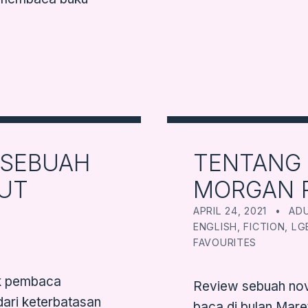
 SEBUAH
TENTANG 
UT
MORGAN 
POSTED ON:
CATEGORIZED IN:
WRI
FA
APRIL 24, 2021
AD
ENGLISH
,
FICTION
,
LG
FAVOURITES
uk pembaca
Review sebuah nov
dari keterbatasan
baca di bulan Mare