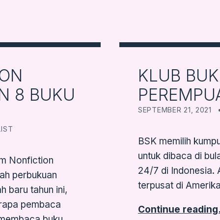
ION
KLUB BUKU
N 8 BUKU
PEREMPU
POSTED ON:
SEPTEMBER 21, 2021
IST
BSK memilih kumpu
untuk dibaca di bu
am Nonfiction
24/7 di Indonesia. 
nah perbukuan
terpusat di Amerika
 baru tahun ini,
erapa pembaca
Continue readin
s membaca buku