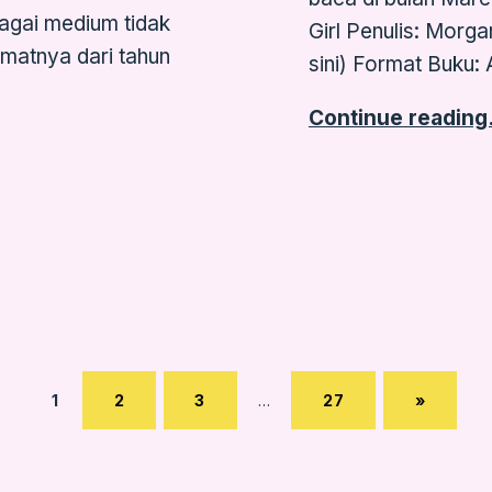
agai medium tidak
Girl Penulis: Morgan
atnya dari tahun
sini) Format Buku:
Continue readin
Page:
PAGE:
PAGE:
PAGE:
NEXT PAGE
1
2
3
…
27
»