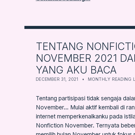
TENTANG NONFICT
NOVEMBER 2021 DA
YANG AKU BACA
POSTED ON:
CATEGORIZED IN:
WRITTEN BY:
FARBOOKSVENTURE
DECEMBER 31, 2021
MONTHLY READING L
Tentang partisipasi tidak sengaja dal
November… Mulai aktif kembali di ra
internet memperkenalkanku pada istilah
Nonfiction November. Ternyata beb
memilih bulan November untuk foku