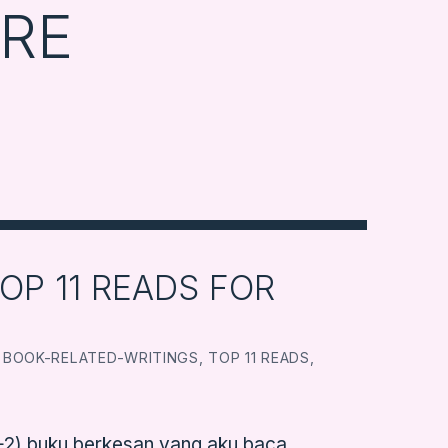
RE
OP 11 READS FOR
CATEGORIZED IN:
WRITTEN BY:
FARBOOKSVENTURE
BOOK-RELATED-WRITINGS
,
TOP 11 READS
,
 (+2) buku berkesan yang aku baca