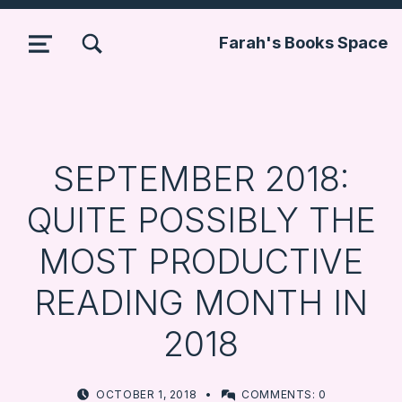
TOGGLE SEARCH FORM MODAL BOX
Farah's Books Space
MENU
SEPTEMBER 2018:
QUITE POSSIBLY THE
MOST PRODUCTIVE
READING MONTH IN
2018
POSTED ON:
WRITTEN BY:
OCTOBER 1, 2018
COMMENTS:
0
FARBOOKSVENTURE