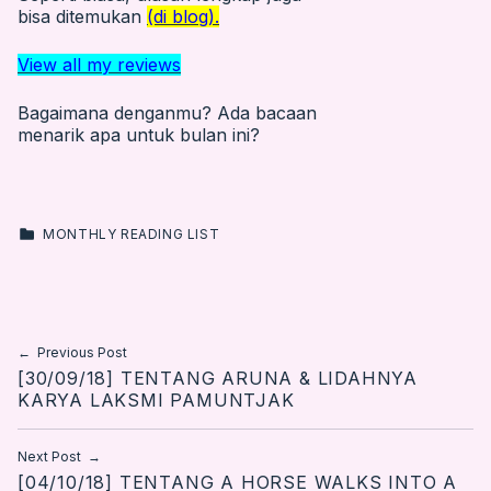
bisa ditemukan
(di blog).
View all my reviews
Bagaimana denganmu? Ada bacaan
menarik apa untuk bulan ini?
CATEGORIZED IN:
MONTHLY READING LIST
Skip back to main navigation
Post navigation
Previous Post
[30/09/18] TENTANG ARUNA & LIDAHNYA
KARYA LAKSMI PAMUNTJAK
Next Post
[04/10/18] TENTANG A HORSE WALKS INTO A