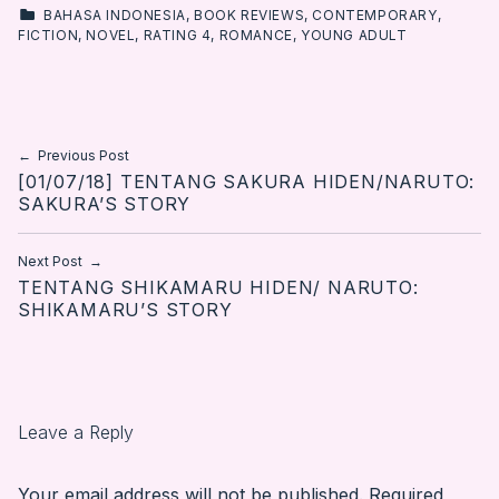
CATEGORIZED IN:
BAHASA INDONESIA
,
BOOK REVIEWS
,
CONTEMPORARY
,
FICTION
,
NOVEL
,
RATING 4
,
ROMANCE
,
YOUNG ADULT
Skip back to main navigation
Post navigation
Previous Post
[01/07/18] TENTANG SAKURA HIDEN/NARUTO:
SAKURA’S STORY
Next Post
TENTANG SHIKAMARU HIDEN/ NARUTO:
SHIKAMARU’S STORY
Leave a Reply
Your email address will not be published.
Required