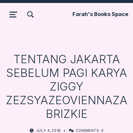
TOGGLE SEARCH FORM MODAL BOX
Farah's Books Space
MENU
TENTANG JAKARTA
SEBELUM PAGI KARYA
ZIGGY
ZEZSYAZEOVIENNAZA
BRIZKIE
POSTED ON:
WRITTEN BY:
JULY 4, 2018
COMMENTS:
0
FARBOOKSVENTURE