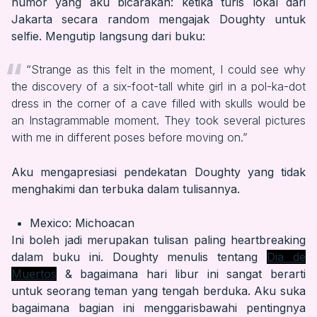
humor yang aku bicarakan: ketika turis lokal dari
Jakarta secara random mengajak Doughty untuk
selfie. Mengutip langsung dari buku:
“Strange as this felt in the moment, I could see why
the discovery of a six-foot-tall white girl in a pol-ka-dot
dress in the corner of a cave filled with skulls would be
an Instagrammable moment. They took several pictures
with me in different poses before moving on.”
Aku mengapresiasi pendekatan Doughty yang tidak
menghakimi dan terbuka dalam tulisannya.
Mexico: Michoacan
Ini boleh jadi merupakan tulisan paling heartbreaking
dalam buku ini. Doughty menulis tentang
Dia de
Muertos
& bagaimana hari libur ini sangat berarti
untuk seorang teman yang tengah berduka. Aku suka
bagaimana bagian ini menggarisbawahi pentingnya