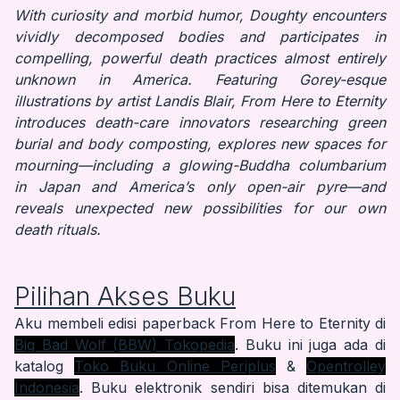
With curiosity and morbid humor, Doughty encounters
vividly decomposed bodies and participates in
compelling, powerful death practices almost entirely
unknown in America. Featuring Gorey-esque
illustrations by artist Landis Blair, From Here to Eternity
introduces death-care innovators researching green
burial and body composting, explores new spaces for
mourning—including a glowing-Buddha columbarium
in Japan and America’s only open-air pyre—and
reveals unexpected new possibilities for our own
death rituals.
Pilihan Akses Buku
Aku membeli edisi paperback From Here to Eternity di
Big Bad Wolf (BBW) Tokopedia
. Buku ini juga ada di
katalog
Toko Buku Online Periplus
&
Opentrolley
Indonesia
. Buku elektronik sendiri bisa ditemukan di