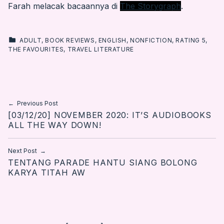
Farah melacak bacaannya di
The Storygraph
.
CATEGORIZED IN:
ADULT
,
BOOK REVIEWS
,
ENGLISH
,
NONFICTION
,
RATING 5
,
THE FAVOURITES
,
TRAVEL LITERATURE
Skip back to main navigation
Post navigation
Previous Post
[03/12/20] NOVEMBER 2020: IT’S AUDIOBOOKS
ALL THE WAY DOWN!
Next Post
TENTANG PARADE HANTU SIANG BOLONG
KARYA TITAH AW