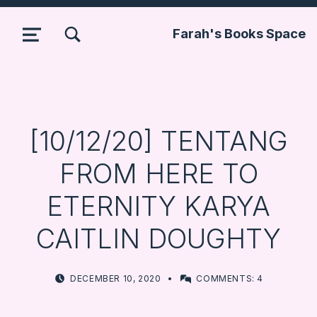
TOGGLE SEARCH FORM MODAL BOX
Farah's Books Space
MENU
[10/12/20] TENTANG
FROM HERE TO
ETERNITY KARYA
CAITLIN DOUGHTY
POSTED ON:
WRITTEN BY:
DECEMBER 10, 2020
COMMENTS:
4
FARBOOKSVENTURE