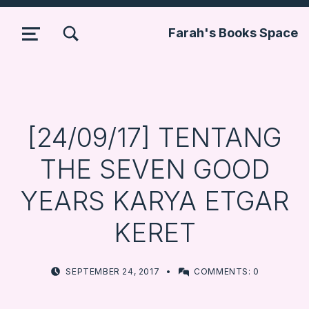
TOGGLE SEARCH FORM MODAL BOX
Farah's Books Space
MENU
[24/09/17] TENTANG
THE SEVEN GOOD
YEARS KARYA ETGAR
KERET
POSTED ON:
WRITTEN BY:
SEPTEMBER 24, 2017
COMMENTS:
0
FARBOOKSVENTURE