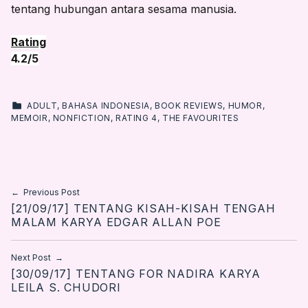
tentang hubungan antara sesama manusia.
Rating
4.2/5
CATEGORIZED IN:
ADULT
,
BAHASA INDONESIA
,
BOOK REVIEWS
,
HUMOR
,
MEMOIR
,
NONFICTION
,
RATING 4
,
THE FAVOURITES
Skip back to main navigation
Post navigation
Previous Post
[21/09/17] TENTANG KISAH-KISAH TENGAH
MALAM KARYA EDGAR ALLAN POE
Next Post
[30/09/17] TENTANG FOR NADIRA KARYA
LEILA S. CHUDORI