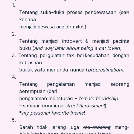
1.
Tentang suka-duka proses pendewasaan
(dan
kenapa
menjadi dewasa adalah mitos)
,
2.
Tentang menjadi introvert & menjadi pecinta
buku (
and way later about being a cat lover
),
3.
Tentang pergulatan tak berkesudahan dengan
kebiasaan
buruk yaitu menunda-nunda (
procrastination),
4.
Tentang pengalaman menjadi seorang
perempuan (dari
pengalaman mensturasi –
female friendship
– sampai fenomena
street harassment
)
*
my personal favorite theme
!
5.
Sarah tidak jarang juga
me-
roasting
meng-