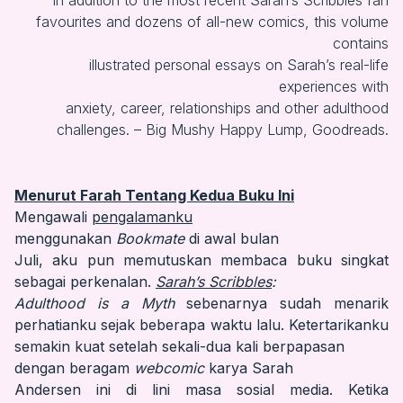
In addition to the most recent Sarah’s Scribbles fan
favourites and dozens of all-new comics, this volume
contains
illustrated personal essays on Sarah’s real-life
experiences with
anxiety, career, relationships and other adulthood
challenges. – Big Mushy Happy Lump, Goodreads.
Menurut Farah Tentang Kedua Buku Ini
Mengawali
pengalamanku
menggunakan
Bookmate
di awal bulan
Juli, aku pun memutuskan membaca buku singkat
sebagai perkenalan.
Sarah’s Scribbles
:
Adulthood is a Myth
sebenarnya sudah menarik
perhatianku sejak beberapa waktu lalu. Ketertarikanku
semakin kuat setelah sekali-dua kali berpapasan
dengan beragam
webcomic
karya Sarah
Andersen ini di lini masa sosial media. Ketika