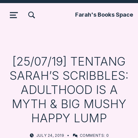
TOGGLE SEARCH FORM MODAL BOX
Farah's Books Space
MENU
[25/07/19] TENTANG
SARAH’S SCRIBBLES:
ADULTHOOD IS A
MYTH & BIG MUSHY
HAPPY LUMP
POSTED ON:
WRITTEN BY:
JULY 24, 2019
COMMENTS:
0
FARBOOKSVENTURE