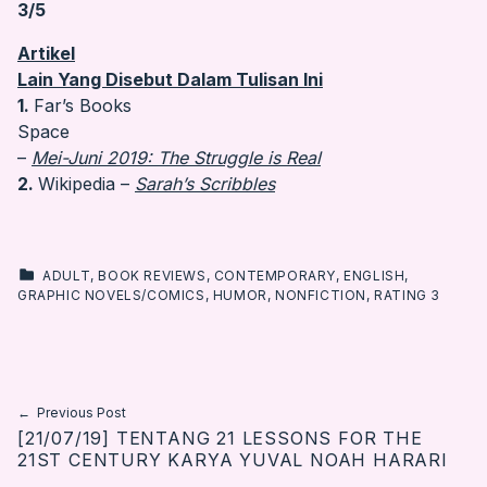
3/5
Artikel
Lain Yang Disebut Dalam Tulisan Ini
1.
Far’s Books
Space
–
Mei-Juni 2019: The Struggle is Real
2.
Wikipedia –
Sarah’s Scribbles
CATEGORIZED IN:
ADULT
,
BOOK REVIEWS
,
CONTEMPORARY
,
ENGLISH
,
GRAPHIC NOVELS/COMICS
,
HUMOR
,
NONFICTION
,
RATING 3
Skip back to main navigation
Post navigation
Previous Post
[21/07/19] TENTANG 21 LESSONS FOR THE
21ST CENTURY KARYA YUVAL NOAH HARARI