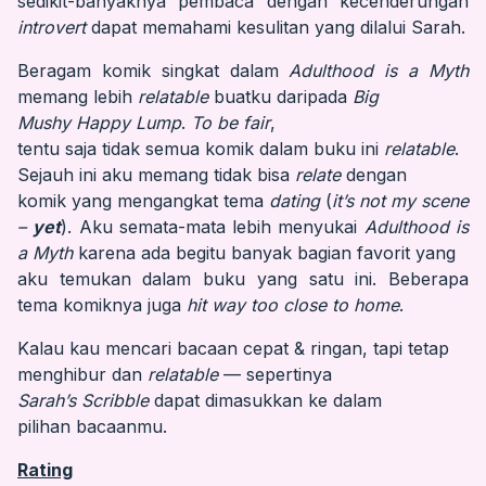
sedikit-banyaknya pembaca dengan kecenderungan
introvert
dapat memahami kesulitan yang dilalui Sarah.
Beragam komik singkat dalam
Adulthood is a Myth
memang lebih
relatable
buatku daripada
Big
Mushy Happy Lump
.
To be fair
,
tentu saja tidak semua komik dalam buku ini
relatable
.
Sejauh ini aku memang tidak bisa
relate
dengan
komik yang mengangkat tema
dating
(
it’s not my scene
–
yet
). Aku semata-mata lebih menyukai
Adulthood is
a Myth
karena ada begitu banyak bagian favorit yang
aku temukan dalam buku yang satu ini. Beberapa
tema komiknya juga
hit way too close to home
.
Kalau kau mencari bacaan cepat & ringan, tapi tetap
menghibur dan
relatable
— sepertinya
Sarah’s Scribble
dapat dimasukkan ke dalam
pilihan bacaanmu.
Rating