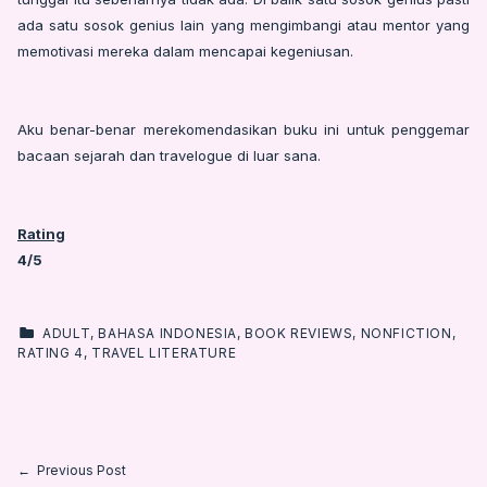
ada satu sosok genius lain yang mengimbangi atau mentor yang
memotivasi mereka dalam mencapai kegeniusan.
Aku benar-benar merekomendasikan buku ini untuk penggemar
bacaan sejarah dan travelogue di luar sana.
Rating
4/5
CATEGORIZED IN:
ADULT
,
BAHASA INDONESIA
,
BOOK REVIEWS
,
NONFICTION
,
RATING 4
,
TRAVEL LITERATURE
Skip back to main navigation
Post navigation
Previous Post