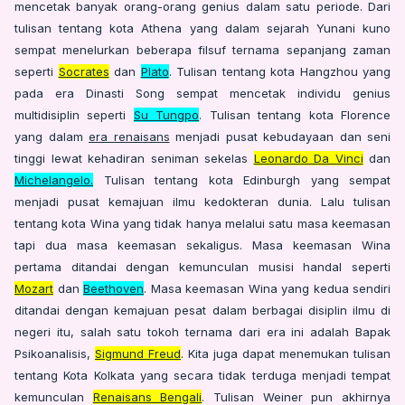
mencetak banyak orang-orang genius dalam satu periode. Dari
tulisan tentang kota Athena yang dalam sejarah Yunani kuno
sempat menelurkan beberapa filsuf ternama sepanjang zaman
seperti
Socrates
dan
Plato
. Tulisan tentang kota Hangzhou yang
pada era Dinasti Song sempat mencetak indi
vidu genius
multidisiplin seperti
Su Tungpo
. Tulisan tentang kota Florence
yang dalam
era renaisans
menjadi pusat kebudayaan dan seni
tinggi lewat kehadiran seniman sekelas
Leonardo Da Vinci
dan
Michelangelo.
Tulisan tentang kota Edinburgh yang sempat
menjadi pusat kemajuan ilmu kedokteran dunia. Lalu tulisan
tentang kota Wina yang tidak hanya melalui satu masa keemasan
tapi dua masa keemasan sekaligus. Masa keemasan Wina
pertama ditandai dengan kemunculan musisi handal seperti
Mozart
dan
Beethoven
.
Masa keemasan Wina yang kedua sendiri
ditandai dengan kemajuan pesat dalam berbagai disiplin ilmu di
negeri itu, salah satu tokoh ternama dari era ini adalah Bapak
Psikoanalisis,
Sigmund Freud
. Kita juga dapat menemukan tulisan
tentang Kota Kolkata yang secara tidak terduga menjadi tempat
kemunculan
Renaisans Bengali
. Tulisan Weiner pun akhirnya