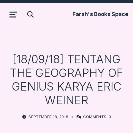
TOGGLE SEARCH FORM MODAL BOX
Farah's Books Space
MENU
[18/09/18] TENTANG
THE GEOGRAPHY OF
GENIUS KARYA ERIC
WEINER
POSTED ON:
WRITTEN BY:
SEPTEMBER 18, 2018
COMMENTS:
0
FARBOOKSVENTURE