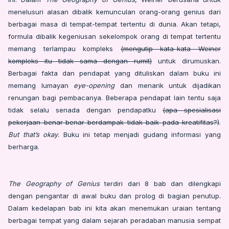
menelusuri alasan dibalik kemunculan orang-orang genius dari
berbagai masa di tempat-tempat tertentu di dunia. Akan tetapi,
formula dibalik kegeniusan sekelompok orang di tempat tertentu
memang terlampau kompleks
(mengutip kata-kata Weiner
kompleks itu tidak sama dengan rumit)
untuk dirumuskan.
Berbagai fakta dan pendapat yang dituliskan dalam buku ini
memang lumayan
eye-opening
dan menarik untuk dijadikan
renungan bagi pembacanya. Beberapa pendapat lain tentu saja
tidak selalu senada dengan pendapatku
(apa spesialisasi
pekerjaan benar-benar berdampak tidak baik pada kreatifitas?)
.
But that’s okay
. Buku ini tetap menjadi gudang informasi yang
berharga.
The Geography of Genius
terdiri dari 8 bab dan dilengkapi
dengan pengantar di awal buku dan prolog di bagian penutup.
Dalam kedelapan bab ini kita akan menemukan uraian tentang
berbagai tempat yang dalam sejarah peradaban manusia sempat