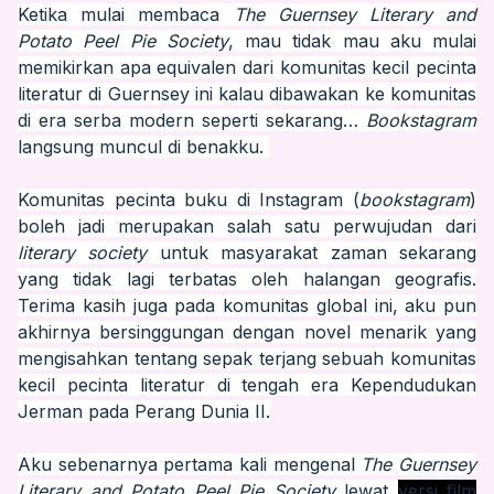
Ketika mulai membaca
The Guernsey Literary and
Potato Peel Pie Society
, mau tidak mau aku mulai
memikirkan apa equivalen dari komunitas kecil pecinta
literatur di Guernsey ini kalau dibawakan ke komunitas
di era serba modern seperti sekarang…
Bookstagram
langsung muncul di benakku.
Komunitas pecinta buku di Instagram (
bookstagram
)
boleh jadi merupakan salah satu perwujudan dari
literary society
untuk masyarakat zaman
sekarang
yang tidak lagi terbatas oleh halangan geografis.
Terima kasih juga pada komunitas global ini, aku pun
akhirnya bersinggungan dengan novel menarik yang
mengisahkan tentang sepak terjang sebuah komunitas
kecil pecinta literatur di tengah era Kependudukan
Jerman pada Perang Dunia II.
Aku sebenarnya pertama kali mengenal
The Guernsey
Literary and Potato Peel Pie Society
lewat
versi film