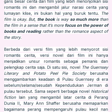
garis besar cerita dari film yang lebih menonjolkan sisi
romantis ini dan mengambil jalur narasi cerita yang
lumayan klise, ini bukan hal yang buruk tentu.
The
film is okay
.
But
,
the book
is way
so much more
than
the film in a sense that it’s more
focus on the power of
books and reading
rather than the romance aspect of
the story.
Berbeda dari versi film yang lebih menyorot sisi
romantis cerita, versi novel dari
film ini
hanya
menjadikan unsur romantis sebagai pemanis dan
pelengkap cerita saja. Di satu sisi, novel
The Guernsey
Literary and Potato Peel Pie Society
berusaha
menggambarkan keadaan di Pulau Guernsey di era
sebelum/selama/sesudah
Kependudukan Jerman di
pulau tersebut
. Sama seperti berbagai novel
historical
fiction
lain yang mengambil latar cerita di Perang
Dunia II, Mary Ann Shaffer berusaha memaparkan
bagaimana perang mempengaruhi pulau kecil nan