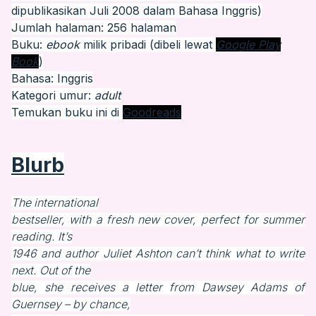
dipublikasikan Juli 2008 dalam Bahasa Inggris)
Jumlah halaman: 256 halaman
Buku:
ebook
milik pribadi (dibeli lewat
Google Play
Book
)
Bahasa: Inggris
Kategori umur:
adult
Temukan buku ini di
Goodreads
Blurb
The international
bestseller, with a fresh new cover, perfect for summer
reading. It’s
1946 and author Juliet Ashton can’t think what to write
next. Out of the
blue, she receives a letter from Dawsey Adams of
Guernsey – by chance,