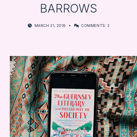
BARROWS
POSTED ON:
WRITTEN BY:
MARCH 21, 2019
COMMENTS:
2
FARBOOKSVENTURE