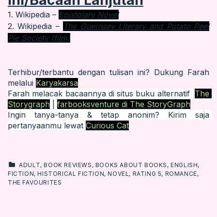
1. Wikipedia –
Epistolary Novel
2. Wikipedia –
The Guernsey Literary and Potato Peel
Pie Society (film)
Terhibur/terbantu dengan tulisan ini? Dukung Farah 
melalui 
Karyakarsa
Farah melacak bacaannya di situs buku alternatif  
The 
Storygraph
 | 
farbooksventure di The StoryGraph
Ingin tanya-tanya & tetap anonim? Kirim saja 
pertanyaanmu lewat 
Curious Cat
CATEGORIZED IN:
ADULT
,
BOOK REVIEWS
,
BOOKS ABOUT BOOKS
,
ENGLISH
,
FICTION
,
HISTORICAL FICTION
,
NOVEL
,
RATING 5
,
ROMANCE
,
THE FAVOURITES
Skip back to main navigation