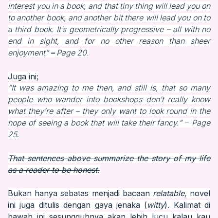
interest you in a book, and that tiny thing will lead you on
to another book, and another bit there will lead you on to
a third book. It’s geometrically progressive – all with no
end in sight, and for no other reason than sheer
enjoyment”
–
Page 20.
Juga ini;
“It was amazing to me then, and still is, that so many
people who wander into bookshops don’t really know
what they’re after – they only want to look round in the
hope of seeing a book that will take their fancy.”
–
Page
25
.
That sentences above summarize the story of my life
as a reader to be honest.
Bukan hanya sebatas menjadi bacaan
relatable,
novel
ini juga ditulis dengan gaya jenaka (
witty
). Kalimat di
bawah ini sesungguhnya akan lebih lucu kalau kau