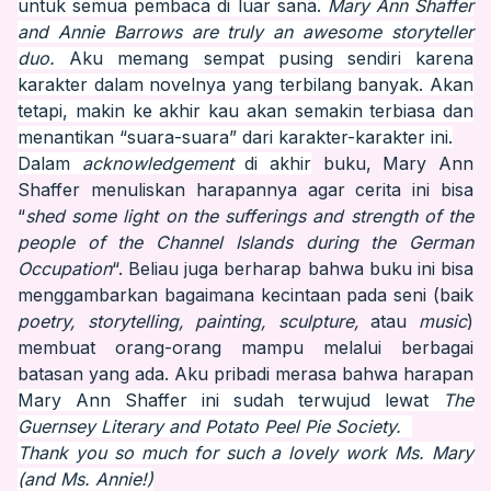
untuk semua pembaca di luar sana.
Mary Ann Shaffer
and Annie Barrows are truly an awesome storyteller
duo.
Aku memang sempat pusing sendiri karena
karakter dalam novelnya yang terbilang banyak. Akan
tetapi, makin ke akhir kau akan semakin terbiasa dan
menantikan “suara-suara” dari karakter-karakter ini.
Dalam
acknowledgement
di akhir
buku, Mary Ann
Shaffer menuliskan harapannya agar cerita ini bisa
“
shed some light on the sufferings and strength of the
people of the Channel Islands during the German
Occupation
“. Beliau juga berharap bahwa buku ini bisa
menggambarkan bagaimana kecintaan pada seni (baik
poetry, storytelling, painting, sculpture,
atau
music
)
membuat orang-orang mampu melalui berbagai
batasan yang ada. Aku pribadi merasa bahwa harapan
Mary Ann Shaffer ini sudah terwujud lewat
The
Guernsey Literary and Potato Peel Pie Society.
Thank you so much for such a lovely work Ms. Mary
(and Ms. Annie!)