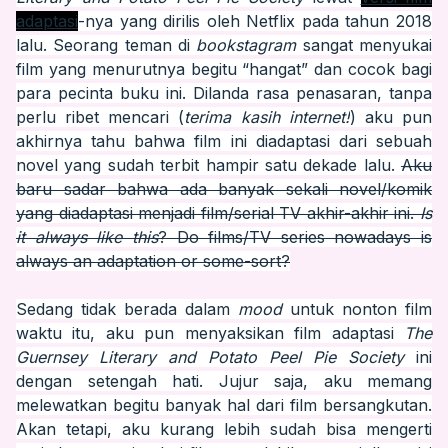
adaptasi
-nya yang dirilis oleh Netflix pada tahun 2018
lalu. Seorang teman di
bookstagram
sangat menyukai
film yang menurutnya begitu “hangat” dan cocok bagi
para pecinta buku ini. Dilanda rasa penasaran, tanpa
perlu ribet mencari (
terima kasih internet!
) aku pun
akhirnya tahu bahwa film ini diadaptasi dari sebuah
novel yang sudah terbit hampir satu dekade lalu.
Aku
baru sadar bahwa ada banyak sekali novel/komik
yang diadaptasi menjadi film/serial TV akhir-akhir ini.
Is
it always like this
? Do films/TV series nowadays is
always an adaptation or some-sort?
Sedang tidak berada dalam
mood
untuk nonton film
waktu itu, aku pun menyaksikan film adaptasi
The
Guernsey Literary and Potato Peel Pie Society
ini
dengan setengah hati. Jujur saja, aku memang
melewatkan begitu banyak hal dari film bersangkutan.
Akan tetapi, aku kurang lebih sudah bisa mengerti