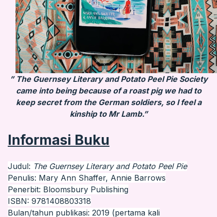
” The Guernsey Literary and Potato Peel Pie Society
came into being because of a roast pig we had to
keep secret from the German soldiers, so I feel a
kinship to Mr Lamb.”
Informasi Buku
Judul:
The Guernsey Literary and Potato Peel Pie
Penulis: Mary Ann Shaffer, Annie Barrows
Penerbit: Bloomsbury Publishing
ISBN: 9781408803318
Bulan/tahun publikasi: 2019 (pertama kali